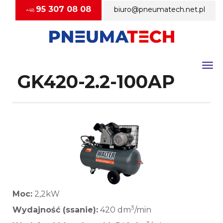
95 307 08 08
biuro@pneumatech.net.pl
+48
Togg
GK420-2.2-100AP
Moc:
2,2kW
3
Wydajność (ssanie):
420 dm
/min