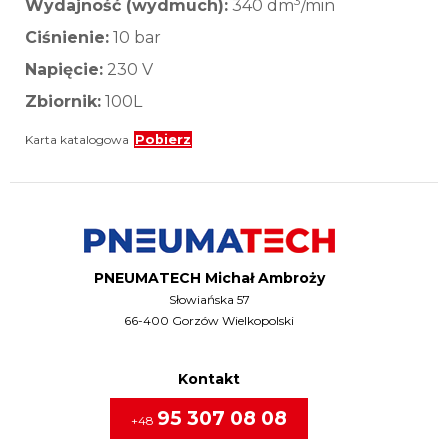
3
Wydajność (wydmuch):
340 dm
/min
Ciśnienie:
10 bar
Napięcie:
230 V
Zbiornik:
100L
Karta katalogowa
Pobierz
PNEUMATECH Michał Ambroży
Słowiańska 57
66-400 Gorzów Wielkopolski
Kontakt
95 307 08 08
+48