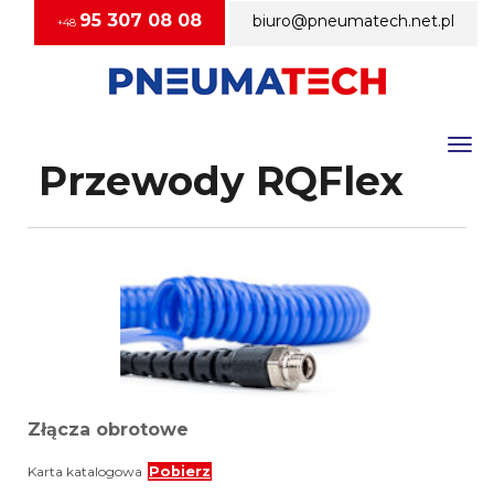
95 307 08 08
biuro@pneumatech.net.pl
+48
Togg
Przewody RQFlex
Złącza obrotowe
Karta katalogowa
Pobierz