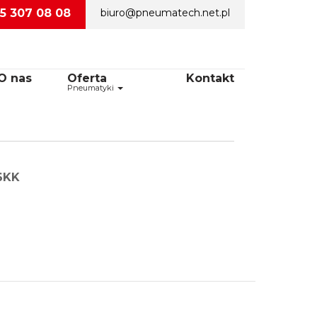
5 307 08 08
biuro@pneumatech.net.pl
O nas
Oferta
Kontakt
Pneumatyki
6KK