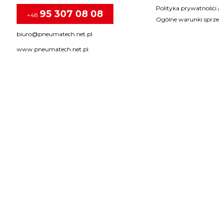
Polityka prywatnośc
95 307 08 08
+48
Ogólne warunki sprz
biuro@pneumatech.net.pl
www.pneumatech.net.pl