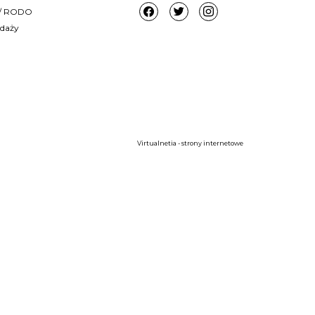
i / RODO
edaży
Virtualnetia - strony internetowe