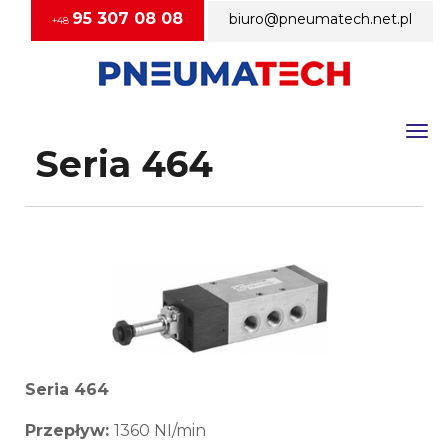
95 307 08 08
biuro@pneumatech.net.pl
+48
Togg
Seria 464
Seria 464
Przepływ:
1360 NI/min