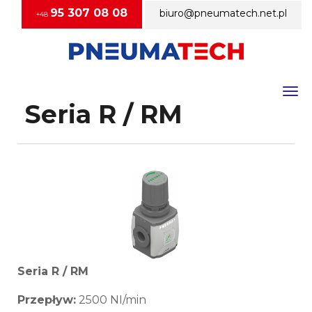
95 307 08 08
biuro@pneumatech.net.pl
+48
Togg
Seria R / RM
Seria R / RM
Przepływ:
2500 NI/min