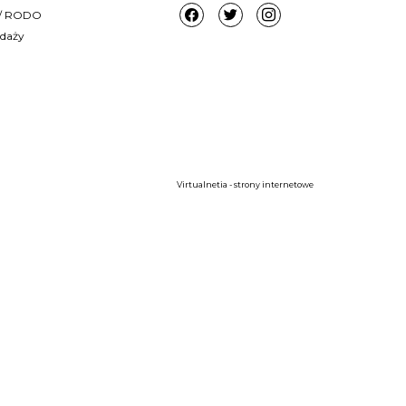
i / RODO
edaży
Virtualnetia - strony internetowe