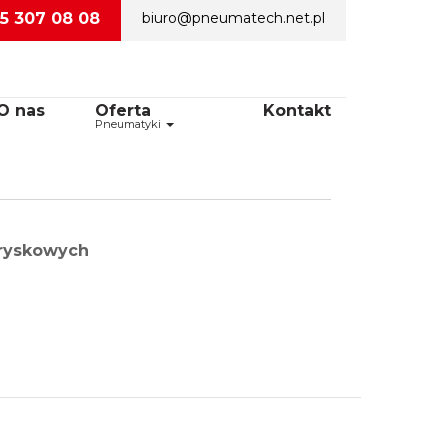
5 307 08 08
biuro@pneumatech.net.pl
O nas
Oferta
Kontakt
Pneumatyki
tryskowych