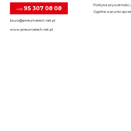
Polityka prywatnośc
95 307 08 08
+48
Ogólne warunki sprz
biuro@pneumatech.net.pl
www.pneumatech.net.pl