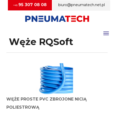
95 307 08 08
biuro@pneumatech.net.pl
+48
Togg
Węże RQSoft
WĘŻE PROSTE PVC ZBROJONE NICIĄ
POLIESTROWĄ